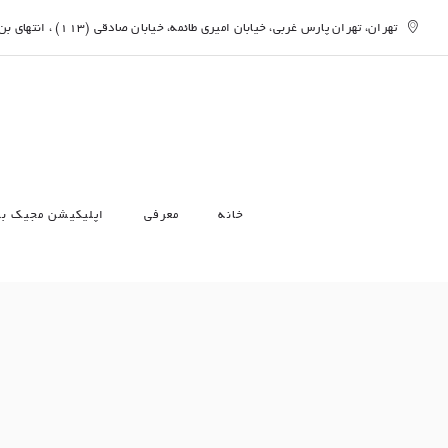
تهران، تهران پارس غربی، خیابان امیری طائمه، خیابان صادقی (113) ، انتهای بن بست شهید اسلامی پور (146 غربی)، پلاک ۳۷ واحد ۴
خانه
معرفی
اپلیکیشن مجیک ب