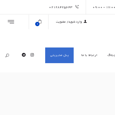
02128425643
وارد شوید/ عضویت
0
بلاگ
ارتباط با ما
پنل مدیریتی