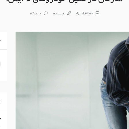
28 April 1397
نویسنده:
0
دیدگاه
ج
پ