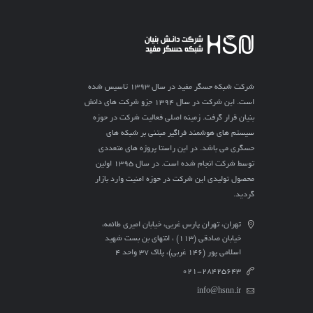
شرکت شبکه حسگر مفید در سال ۱۳۹۳ تاسیس شده
است. این شرکت در سال ۱۳۹۴ جزو شرکت های دانش
بنیان قرار گرفت. زمینه اصلی فعالیت شرکت در حوزه
سیستم های هوشمند فراگیر مبتنی بر شبکه های
حسگری می باشد. در این راستا پروژه های متعددی
توسط شرکت انجام شده است. در سال ۱۳۹۵ اولین
محصول تولیدی این شرکت در حوزه امنیت وارد بازار
گردید.
تهران، تهران پارس غربی، خیابان امیری طائمه،
خیابان صادقی (113) ، انتهای بن بست شهید
اسلامی پور (146 غربی)، پلاک ۳۷ واحد ۴
021-28425643
info@hsnn.ir