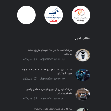
مطالب اخیر
سرقت تسلا X در ۹۰ ثانیه از طریق حمله
بلوتوثی
26 September 1399
0دیدگاه
شبیه سازی کلید خودروها توسط هکرها: تویوتا،
هیوندا و کیا و..
17 September 1399
0دیدگاه
سرقت خودرو از طریق کیلس: حمله‌ی رله و
جلوگیری از آن
4 September 1399
1دیدگاه
سارقان در کمین خودروهای نا ایمن!