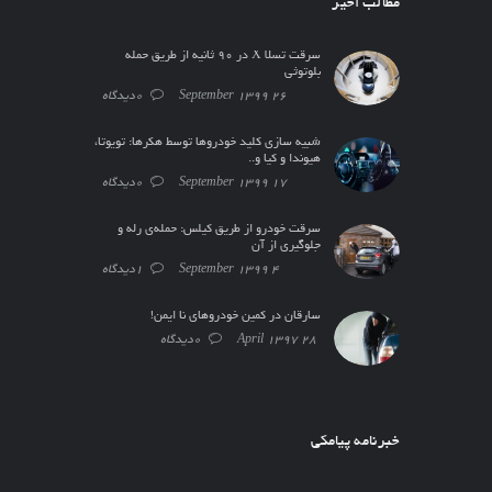
مطالب اخیر
سرقت تسلا X در ۹۰ ثانیه از طریق حمله
بلوتوثی
26 September 1399
0دیدگاه
شبیه سازی کلید خودروها توسط هکرها: تویوتا،
هیوندا و کیا و..
17 September 1399
0دیدگاه
سرقت خودرو از طریق کیلس: حمله‌ی رله و
جلوگیری از آن
4 September 1399
1دیدگاه
سارقان در کمین خودروهای نا ایمن!
28 April 1397
0دیدگاه
خبرنامه پیامکی