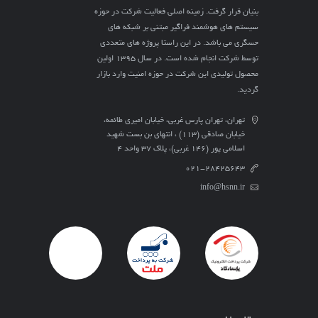
بنیان قرار گرفت. زمینه اصلی فعالیت شرکت در حوزه
سیستم های هوشمند فراگیر مبتنی بر شبکه های
حسگری می باشد. در این راستا پروژه های متعددی
توسط شرکت انجام شده است. در سال ۱۳۹۵ اولین
محصول تولیدی این شرکت در حوزه امنیت وارد بازار
گردید.
تهران، تهران پارس غربی، خیابان امیری طائمه،
خیابان صادقی (113) ، انتهای بن بست شهید
اسلامی پور (146 غربی)، پلاک ۳۷ واحد ۴
021-28425643
info@hsnn.ir